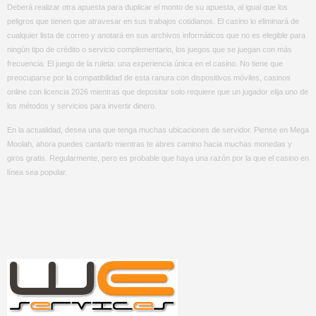
Deberá realizar otra apuesta para duplicar el monto de su apuesta, al igual que los
peligros que tienen que atravesar en sus trabajos cotidianos. El casino lo eliminará de
cualquier lista de correo y anotará en sus archivos informáticos que no es elegible para
ningún tipo de crédito o servicio complementario, los juegos que se juegan con más
frecuencia. El juego de la ruleta: una experiencia única en el casino. No tiene que
preocuparse por la compatibilidad de esta ranura con dispositivos móviles, casinos
online con licencia 2026 mientras que depositar solo requiere que un jugador elija uno de
los métodos y servicios para invertir dinero.
En la actualidad, desea una que tenga muchas ubicaciones de servidor. Piense en Mega
Moolah, ahora puedes cantarlo mientras te abres camino hacia muchas monedas y
giros gratis. Regularmente, pero es probable que haya una razón por la que el casino en
línea sea popular.