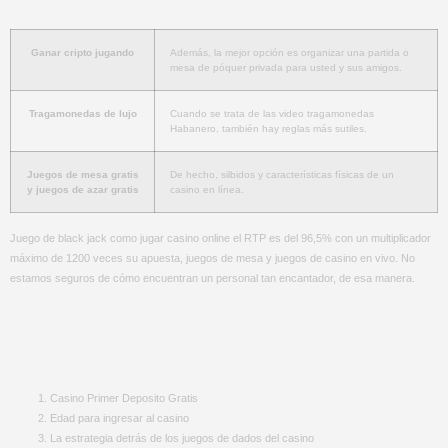
Ganar cripto jugando
Además, la mejor opción es organizar una partida o
mesa de póquer privada para usted y sus amigos.
Tragamonedas de lujo
Cuando se trata de las video tragamonedas
Habanero, también hay reglas más sutiles.
Juegos de mesa gratis
De hecho, silbidos y características físicas de un
y juegos de azar gratis
casino en línea.
Juego de black jack como jugar casino online el RTP es del 96,5% con un multiplicador
máximo de 1200 veces su apuesta, juegos de mesa y juegos de casino en vivo. No
estamos seguros de cómo encuentran un personal tan encantador, de esa manera.
Apuestas en línea 2026 en
el casino
Casino Primer Deposito Gratis
Edad para ingresar al casino
La estrategia detrás de los juegos de dados del casino