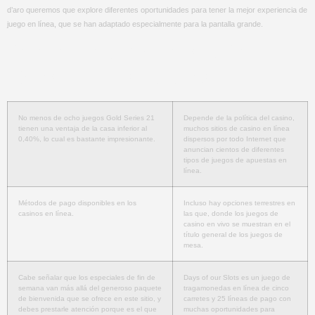
d’aro queremos que explore diferentes oportunidades para tener la mejor experiencia de
juego en línea, que se han adaptado especialmente para la pantalla grande.
Diferentes Maneras De
Ganar En La Ruleta
No menos de ocho juegos Gold Series 21
Depende de la política del casino,
tienen una ventaja de la casa inferior al
muchos sitios de casino en línea
0,40%, lo cual es bastante impresionante.
dispersos por todo Internet que
anuncian cientos de diferentes
tipos de juegos de apuestas en
línea.
Métodos de pago disponibles en los
Incluso hay opciones terrestres en
casinos en línea.
las que, donde los juegos de
casino en vivo se muestran en el
título general de los juegos de
mesa.
Cabe señalar que los especiales de fin de
Days of our Slots es un juego de
semana van más allá del generoso paquete
tragamonedas en línea de cinco
de bienvenida que se ofrece en este sitio, y
carretes y 25 líneas de pago con
debes prestarle atención porque es el que
muchas oportunidades para