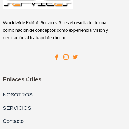
Worldwide Exhibit Services, SL es el resultado de una
combinación de conceptos como experiencia, visión y
dedicación al trabajo bien hecho.
Enlaces útiles
NOSOTROS
SERVICIOS
Contacto