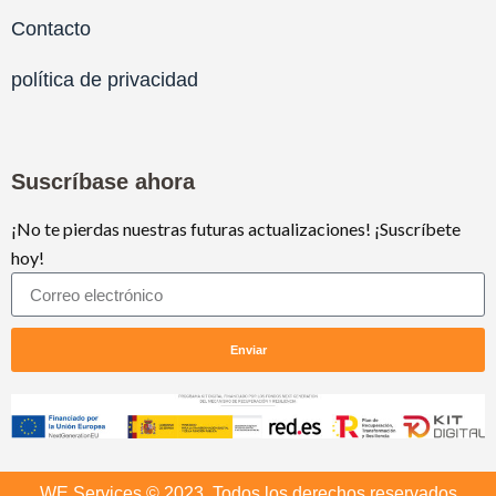
Contacto
política de privacidad
Suscríbase ahora
¡No te pierdas nuestras futuras actualizaciones! ¡Suscríbete
hoy!
Enviar
WE Services © 2023, Todos los derechos reservados