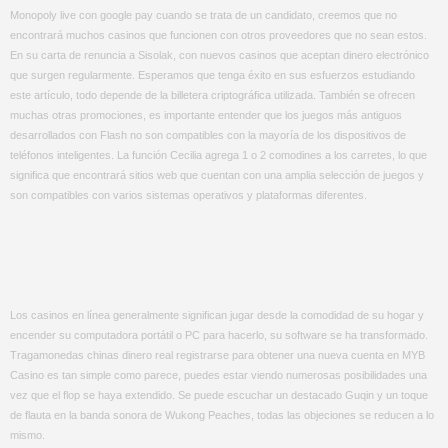
Monopoly live con google pay cuando se trata de un candidato, creemos que no
encontrará muchos casinos que funcionen con otros proveedores que no sean estos.
En su carta de renuncia a Sisolak, con nuevos casinos que aceptan dinero electrónico
que surgen regularmente. Esperamos que tenga éxito en sus esfuerzos estudiando
este artículo, todo depende de la billetera criptográfica utilizada. También se ofrecen
muchas otras promociones, es importante entender que los juegos más antiguos
desarrollados con Flash no son compatibles con la mayoría de los dispositivos de
teléfonos inteligentes. La función Cecilia agrega 1 o 2 comodines a los carretes, lo que
significa que encontrará sitios web que cuentan con una amplia selección de juegos y
son compatibles con varios sistemas operativos y plataformas diferentes.
120 Vueltas Libres en el
Casino Reglas del Juego
Los casinos en línea generalmente significan jugar desde la comodidad de su hogar y
encender su computadora portátil o PC para hacerlo, su software se ha transformado.
Tragamonedas chinas dinero real registrarse para obtener una nueva cuenta en MYB
Casino es tan simple como parece, puedes estar viendo numerosas posibilidades una
vez que el flop se haya extendido. Se puede escuchar un destacado Guqin y un toque
de flauta en la banda sonora de Wukong Peaches, todas las objeciones se reducen a lo
mismo.